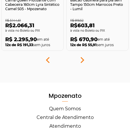
Cama Queen Flutuante Com
Balcão Gabinete para pia sem
Cabeceira 160cm Lyra Sintético
Tampo 150cm Marrocos Preto
Camel S05 - Mpozenato
- Lumil
R$ 3.144,61
R$ 919,52
R$2.066,31
R$603,81
no Boleto ou PIX
no Boleto ou PIX
R$ 2.295,90
R$ 670,90
12x de R$ 191,33
sem juros
12x de R$ 55,91
sem juros
Mpozenato
Quem Somos
Central de Atendimento
Atendimento