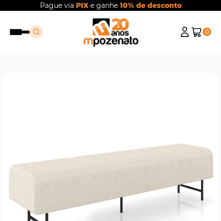
Pague via
PIX
e ganhe
10% de desconto
0