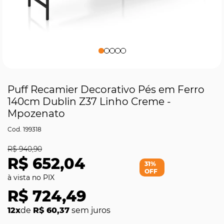
Puff Recamier Decorativo Pés em Ferro
140cm Dublin Z37 Linho Creme -
Mpozenato
199318
R$ 940,90
R$ 652,04
31%
OFF
R$ 724,49
12x
de
R$ 60,37
sem juros