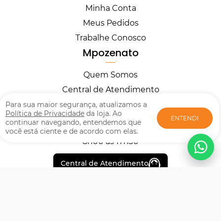
Minha Conta
Meus Pedidos
Trabalhe Conosco
Mpozenato
Quem Somos
Central de Atendimento
Horários
Para sua maior segurança, atualizamos a
Política de Privacidade
da loja. Ao
ENTENDI
continuar navegando, entendemos que
você está ciente e de acordo com elas.
Segunda à Sexta
8h00 às 17h30
Central de Atendimento
Formas de pagamento