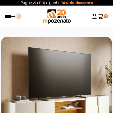
Pague via
PIX
e ganhe
10% de desconto
0