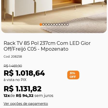
Rack TV 85 Pol 237cm Com LED Gior
Off/Freijó C05 - Mpozenato
208258
R$ 1.469,90
R$ 1.018,64
31%
OFF
R$ 1.131,82
12x
de
R$ 94,32
sem juros
Ver opções de pagamento