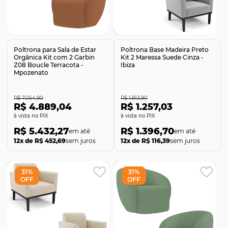
Comprar
Comprar
Poltrona para Sala de Estar
Poltrona Base Madeira Preto
Orgânica Kit com 2 Garbin
Kit 2 Maressa Suede Cinza -
Z08 Boucle Terracota -
Ibiza
Mpozenato
R$ 7.054,90
R$ 1.813,90
R$ 4.889,04
R$ 1.257,03
no PIX
no PIX
R$ 5.432,27
R$ 1.396,70
12x de R$ 452,69
sem juros
12x de R$ 116,39
sem juros
31%
31%
OFF
OFF