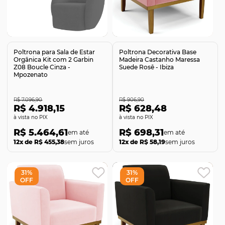
Comprar
Comprar
Poltrona para Sala de Estar
Poltrona Decorativa Base
Orgânica Kit com 2 Garbin
Madeira Castanho Maressa
Z08 Boucle Cinza -
Suede Rosê - Ibiza
Mpozenato
R$ 7.096,90
R$ 906,90
R$ 4.918,15
R$ 628,48
no PIX
no PIX
R$ 5.464,61
R$ 698,31
12x de R$ 455,38
sem juros
12x de R$ 58,19
sem juros
31%
31%
OFF
OFF