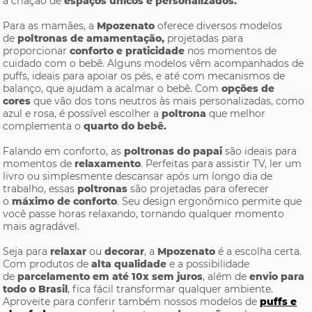
a criação de
espaços únicos e personalizados.
Para as mamães, a
Mpozenato
oferece diversos modelos
de
poltronas de amamentação,
projetadas para
proporcionar
conforto e praticidade
nos momentos de
cuidado com o bebê. Alguns modelos vêm acompanhados de
puffs, ideais para apoiar os pés, e até com mecanismos de
balanço, que ajudam a acalmar o bebê. Com
opções de
cores
que vão dos tons neutros às mais personalizadas, como
azul e rosa, é possível escolher a
poltrona
que melhor
complementa o
quarto do bebê.
Falando em conforto, as
poltronas do papai
são ideais para
momentos de
relaxamento
. Perfeitas para assistir TV, ler um
livro ou simplesmente descansar após um longo dia de
trabalho, essas
poltronas
são projetadas para oferecer
o
máximo de conforto
. Seu design ergonômico permite que
você passe horas relaxando, tornando qualquer momento
mais agradável.
Seja para
relaxar
ou
decorar
, a
Mpozenato
é a escolha certa.
Com produtos de
alta qualidade
e a possibilidade
de
parcelamento em até 10x sem juros
, além de
envio para
todo o Brasil
, fica fácil transformar qualquer ambiente.
Aproveite para conferir também nossos modelos de
puffs e