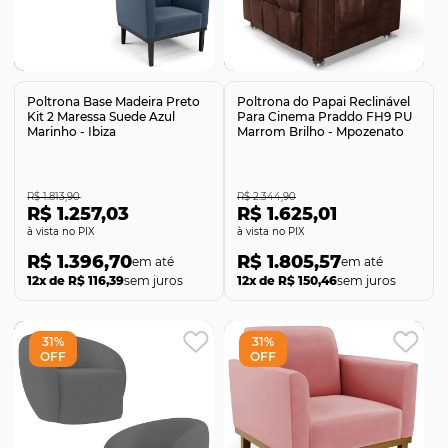
Comprar
Comprar
Poltrona Base Madeira Preto
Poltrona do Papai Reclinável
Kit 2 Maressa Suede Azul
Para Cinema Praddo FH9 PU
Marinho - Ibiza
Marrom Brilho - Mpozenato
R$ 1.813,90
R$ 2.344,90
R$ 1.257,03
R$ 1.625,01
no PIX
no PIX
R$ 1.396,70
R$ 1.805,57
12x de R$ 116,39
sem juros
12x de R$ 150,46
sem juros
31%
31%
OFF
OFF