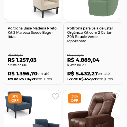
Comprar
Comprar
Poltrona Base Madeira Preto
Poltrona para Sala de Estar
Kit 2 Maressa Suede Bege -
Orgânica Kit com 2 Garbin
Ibiza
Z08 Boucle Verde -
Mpozenato
R$ 1.813,90
R$ 7.054,90
R$ 1.257,03
R$ 4.889,04
no PIX
no PIX
R$ 1.396,70
R$ 5.432,27
12x de R$ 116,39
sem juros
12x de R$ 452,69
sem juros
31%
31%
OFF
OFF