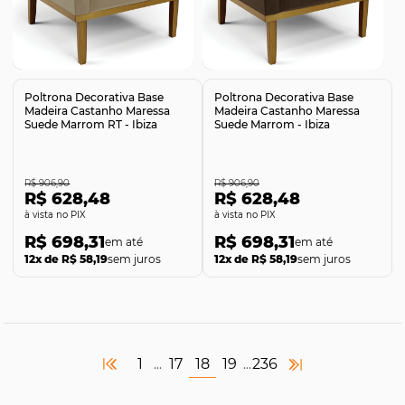
Comprar
Comprar
Poltrona Decorativa Base
Poltrona Decorativa Base
Madeira Castanho Maressa
Madeira Castanho Maressa
Suede Marrom RT - Ibiza
Suede Marrom - Ibiza
R$ 906,90
R$ 906,90
R$ 628,48
R$ 628,48
no PIX
no PIX
R$ 698,31
R$ 698,31
12x de R$ 58,19
sem juros
12x de R$ 58,19
sem juros
1
17
18
19
236
...
...