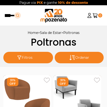
Pague via
PIX
e ganhe
10% de desconto
0
Home
Sala de Estar
Poltronas
Poltronas
Filtros
Ordenar
31%
31%
OFF
OFF