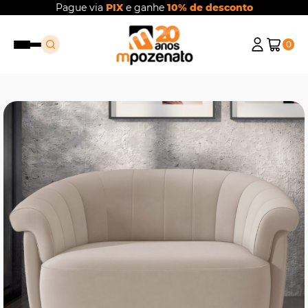
Pague via
PIX
e ganhe
10% de desconto
0