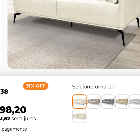
31% OFF
Selcione uma cor
,38
898,20
1,52
sem juros
e pagamento