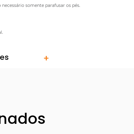
necessário somente parafusar os pés.
l.
tes
onados