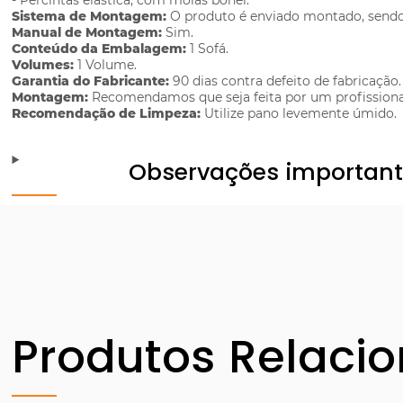
- Percintas elástica, com molas bonel.
Sistema de Montagem:
O produto é enviado montado, sendo 
Manual de Montagem:
Sim.
Conteúdo da Embalagem:
1 Sofá.
Volumes:
1 Volume.
Garantia do Fabricante:
90 dias contra defeito de fabricação.
Montagem:
Recomendamos que seja feita por um profissiona
Recomendação de Limpeza:
Utilize pano levemente úmido.
Observações importan
Produtos Relaci