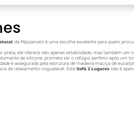
hes
atural
, da Mpozenato é uma escolha excelente para quem procu
r preta, ele oferece não apenas estabilidade, mas também um 
lumante de silicone, promete ser o refúgio perfeito após um lo
de é assegurada pela estrutura de madeira maciça de eucalipto
ia de relaxamento inigualável. Este
Sofá 2 Lugares
não é apen