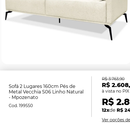
R$ 3.763,90
R$ 2.608
Sofá 2 Lugares 160cm Pés de
Metal Vecchia S06 Linho Natural
- Mpozenato
R$ 2.
199550
12x
de
R$ 24
Ver opções d