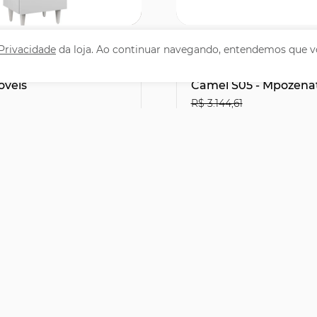
omprar
Comprar
 Privacidade
da loja. Ao continuar navegando, entendemos que v
 Cozinha Torre
Cama Queen Flutuan
6cm Colorado Branco
Cabeceira 160cm Lyra 
óveis
Camel S05 - Mpozena
R$ 3.144,61
1
R$2.066,31
29% OFF
leto ou PIX
no Boleto ou PIX
,90
R$ 2.295,90
47,83
sem juros
12x de R$ 191,33
sem juro