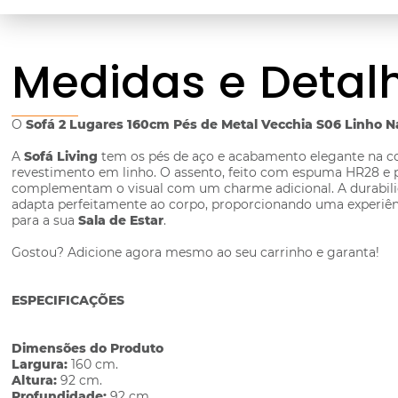
Medidas e Detal
O
Sofá 2 Lugares 160cm Pés de Metal Vecchia S06 Linho N
A
Sofá Living
tem os pés de aço e acabamento elegante na co
revestimento em linho. O assento, feito com espuma HR28 e p
complementam o visual com um charme adicional. A durabilida
adapta perfeitamente ao corpo, proporcionando uma experiênc
para a sua
Sala de Estar
.
Gostou? Adicione agora mesmo ao seu carrinho e garanta!
ESPECIFICAÇÕES
Dimensões do Produto
Largura:
160 cm.
Altura:
92 cm.
Profundidade:
92 cm.