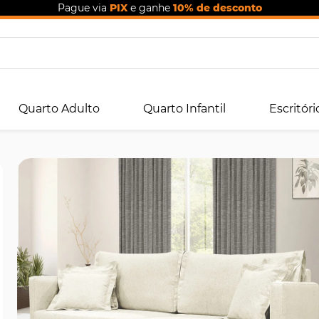
Pague via
PIX
e ganhe
10% de desconto
Quarto Adulto
Quarto Infantil
Escritóri