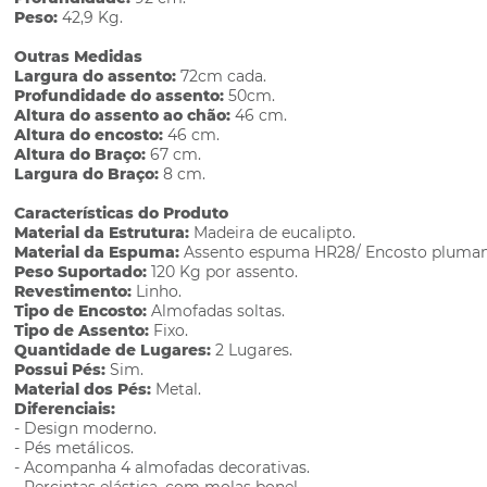
Peso:
42,9 Kg.
Outras Medidas
Largura do assento:
72cm cada.
Profundidade do assento:
50cm.
Altura do assento ao chão:
46 cm.
Altura do encosto:
46 cm.
Altura do Braço:
67 cm.
Largura do Braço:
8 cm.
Características do Produto
Material da Estrutura:
Madeira de eucalipto.
Material da Espuma:
Assento espuma HR28/ Encosto plumant
Peso Suportado:
120 Kg por assento.
Revestimento:
Linho.
Tipo de Encosto:
Almofadas soltas.
Tipo de Assento:
Fixo.
Quantidade de Lugares:
2 Lugares.
Possui Pés:
Sim.
Material dos Pés:
Metal.
Diferenciais:
- Design moderno.
- Pés metálicos.
- Acompanha 4 almofadas decorativas.