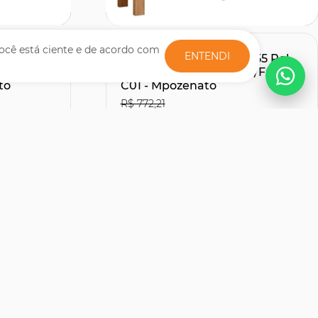
Comprar
ocê está ciente e de acordo com
ENTENDI
te Com
Rack Bancada Para TV 55 Pol
Sintético
150cm Lucca Off White/Freijó
to
C01 - Mpozenato
R$ 772,21
R$507,51
27% OFF
30% OFF
no Boleto ou PIX
R$ 563,90
s
12x de R$ 51,66
sem juros