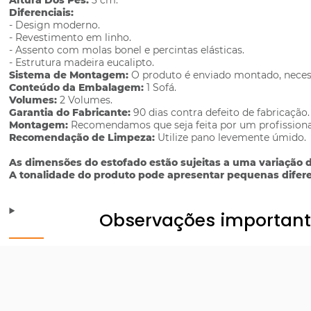
Altura Dos Pés:
3 cm.
Diferenciais:
- Design moderno.
- Revestimento em linho.
- Assento com molas bonel e percintas elásticas.
- Estrutura madeira eucalipto.
Sistema de Montagem:
O produto é enviado montado, necess
Conteúdo da Embalagem:
1 Sofá.
Volumes:
2 Volumes.
Garantia do Fabricante:
90 dias contra defeito de fabricação.
Montagem:
Recomendamos que seja feita por um profissiona
Recomendação de Limpeza:
Utilize pano levemente úmido.
As dimensões do estofado estão sujeitas a uma variação d
A tonalidade do produto pode apresentar pequenas diferen
Observações importan