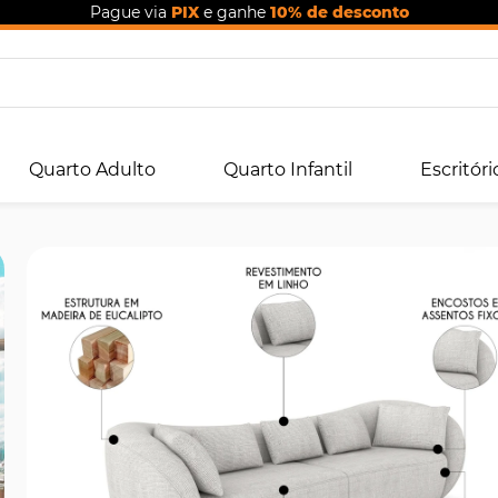
Pague via
PIX
e ganhe
10% de desconto
Quarto Adulto
Quarto Infantil
Escritóri