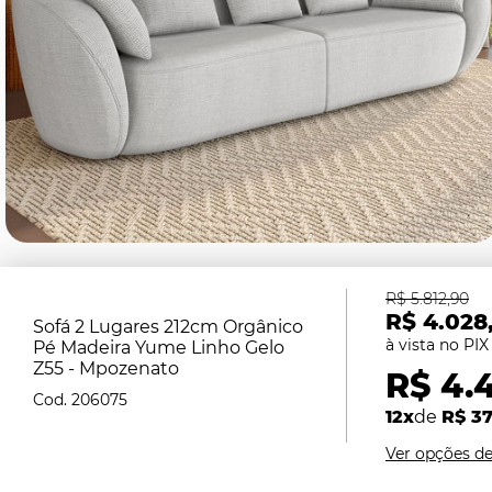
R$ 5.812,90
R$ 4.028
Sofá 2 Lugares 212cm Orgânico
Pé Madeira Yume Linho Gelo
Z55 - Mpozenato
R$ 4.
206075
12x
de
R$ 37
Ver opções d