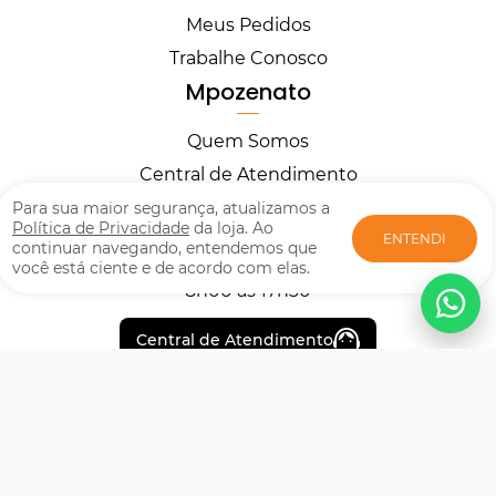
Meus Pedidos
Trabalhe Conosco
Mpozenato
Quem Somos
Central de Atendimento
Horários
Para sua maior segurança, atualizamos a
Política de Privacidade
da loja. Ao
ENTENDI
continuar navegando, entendemos que
você está ciente e de acordo com elas.
Segunda à Sexta
8h00 às 17h30
Central de Atendimento
Formas de pagamento