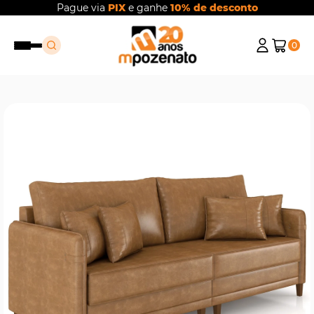
Pague via
PIX
e ganhe
10% de desconto
0