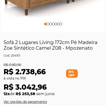
Sofá 2 Lugares Living 172cm Pé Madeira
Zoe Sintético Camel Z08 - Mpozenato
204101
R$ 3.951,90
R$ 2.738,66
31%
OFF
R$ 3.042,96
12x
de
R$ 253,58
sem juros
Ver opções de pagamento