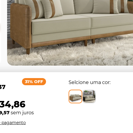
31% OFF
Selcione uma cor
37
634,86
9,57
sem juros
e pagamento