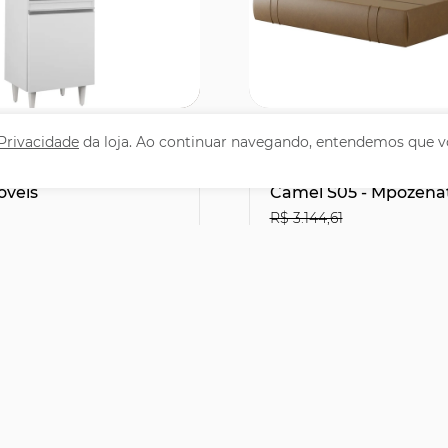
omprar
Comprar
 Privacidade
da loja. Ao continuar navegando, entendemos que v
 Cozinha Torre
Cama Queen Flutuan
6cm Colorado Branco
Cabeceira 160cm Lyra 
óveis
Camel S05 - Mpozena
R$ 3.144,61
1
R$2.066,31
29% OFF
leto ou PIX
no Boleto ou PIX
,90
R$ 2.295,90
47,83
sem juros
12x de R$ 191,33
sem juro