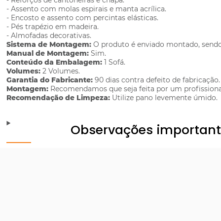
- Reforços de cantoneiras e chapa.
- Assento com molas espirais e manta acrílica.
- Encosto e assento com percintas elásticas.
- Pés trapézio em madeira.
- Almofadas decorativas.
Sistema de Montagem:
O produto é enviado montado, sendo 
Manual de Montagem:
Sim.
Conteúdo da Embalagem:
1 Sofá.
Volumes:
2 Volumes.
Garantia do Fabricante:
90 dias contra defeito de fabricação.
Montagem:
Recomendamos que seja feita por um profissiona
Recomendação de Limpeza:
Utilize pano levemente úmido.
Observações importan