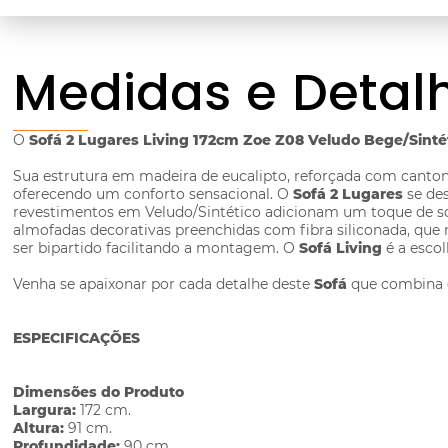
Medidas e Detal
O
Sofá 2 Lugares Living 172cm Zoe Z08 Veludo Bege/Sint
Sua estrutura em madeira de eucalipto, reforçada com cantone
oferecendo um conforto sensacional. O
Sofá 2 Lugares
se de
revestimentos em Veludo/Sintético adicionam um toque de sof
almofadas decorativas preenchidas com fibra siliconada, qu
ser bipartido facilitando a montagem. O
Sofá Living
é a escol
Venha se apaixonar por cada detalhe deste
Sofá
que combina c
ESPECIFICAÇÕES
Dimensões do Produto
Largura:
172 cm.
Altura:
91 cm.
Profundidade:
90 cm.