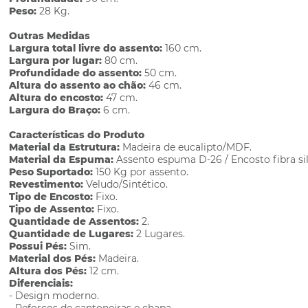
Peso:
28 Kg.
Outras Medidas
Largura total livre do assento:
160 cm.
Largura por lugar:
80 cm.
Profundidade do assento:
50 cm.
Altura do assento ao chão:
46 cm.
Altura do encosto:
47 cm.
Largura do Braço:
6 cm.
Características do Produto
Material da Estrutura:
Madeira de eucalipto/MDF.
Material da Espuma:
Assento espuma D-26 / Encosto fibra sil
Peso Suportado:
150 Kg por assento.
Revestimento:
Veludo/Sintético.
Tipo de Encosto:
Fixo.
Tipo de Assento:
Fixo.
Quantidade de Assentos:
2.
Quantidade de Lugares:
2 Lugares.
Possui Pés:
Sim.
Material dos Pés:
Madeira.
Altura dos Pés:
12 cm.
Diferenciais:
- Design moderno.