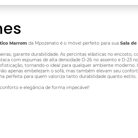
hes
ético Marrom
da Mpozenato é o móvel perfeito para sua
Sala de
iras, garante durabilidade. As percintas elásticas no encosto, 
staca com espumas de alta densidade D-26 no assento e D-23 n
isticação, tornando-o ideal para qualquer ambiente moderno. O 
e não apenas embelezam o sofá, mas também elevam seu confort
ha perfeita para quem valoriza tanto durabilidade quanto estilo.
onforto e elegância de forma impecável!