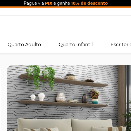
Pague via
PIX
e ganhe
10% de desconto
Quarto Adulto
Quarto Infantil
Escritóri