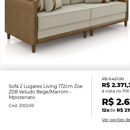
R$ 3.421,90
R$ 2.371,
Sofá 2 Lugares Living 172cm Zoe
Z08 Veludo Bege/Marrom -
Mpozenato
R$ 2.
200249
12x
de
R$ 21
Ver opções d