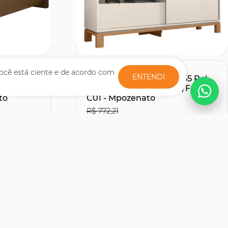
Comprar
ocê está ciente e de acordo com
ENTENDI
te Com
Rack Bancada Para TV 55 Pol
Sintético
150cm Lucca Off White/Freijó
to
C01 - Mpozenato
R$ 772,21
R$507,51
27% OFF
30% OFF
no Boleto ou PIX
R$ 563,90
s
12x de R$ 51,66
sem juros