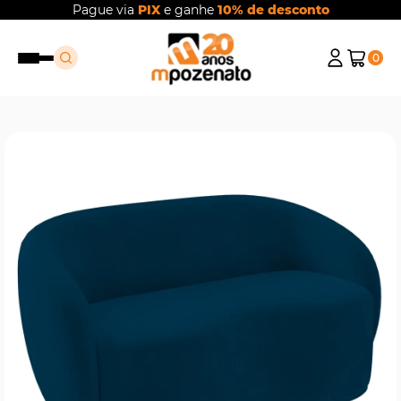
Pague via
PIX
e ganhe
10% de desconto
0