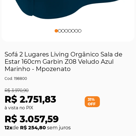
Sofá 2 Lugares Living Orgânico Sala de
Estar 160cm Garbin Z08 Veludo Azul
Marinho - Mpozenato
198800
R$ 3.970,90
R$ 2.751,83
31%
OFF
R$ 3.057,59
12x
de
R$ 254,80
sem juros