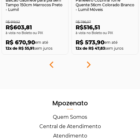
Balcão Gabinete para pia sem
Paneleiro Cozinha Torre
Tampo 150cm Marrocos Preto
Quente 56cm Colorado Branco
- Lumil
- Lumil Móveis
R$ 919,52
R$ 786,07
R$603,81
R$516,51
no Boleto ou PIX
no Boleto ou PIX
R$ 670,90
R$ 573,90
12x de R$ 55,91
sem juros
12x de R$ 47,83
sem juros
Mpozenato
Quem Somos
Central de Atendimento
Atendimento