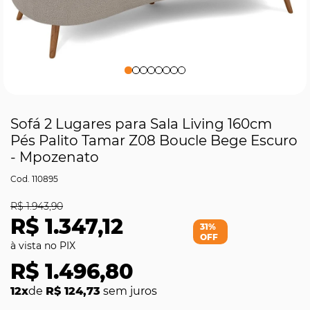
Sofá 2 Lugares para Sala Living 160cm
Pés Palito Tamar Z08 Boucle Bege Escuro
- Mpozenato
110895
R$ 1.943,90
R$ 1.347,12
31%
OFF
R$ 1.496,80
12x
de
R$ 124,73
sem juros