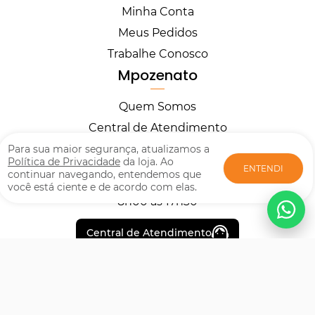
Minha Conta
Meus Pedidos
Trabalhe Conosco
Mpozenato
Quem Somos
Central de Atendimento
Horários
Para sua maior segurança, atualizamos a
Política de Privacidade
da loja. Ao
ENTENDI
continuar navegando, entendemos que
você está ciente e de acordo com elas.
Segunda à Sexta
8h00 às 17h30
Central de Atendimento
Formas de pagamento