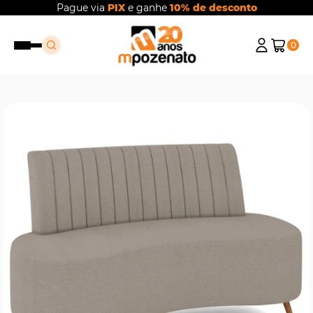
Pague via
PIX
e ganhe
10% de desconto
0