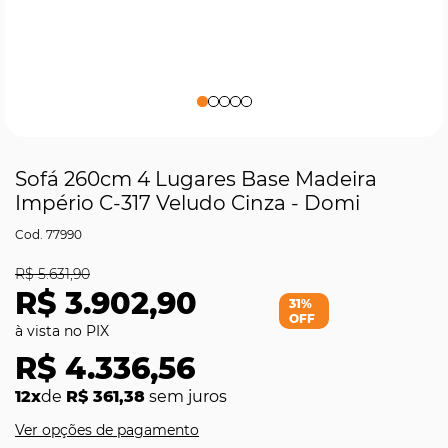
Sofá 260cm 4 Lugares Base Madeira
Império C-317 Veludo Cinza - Domi
77990
R$ 5.631,90
R$ 3.902,90
31%
OFF
R$ 4.336,56
12x
de
R$ 361,38
sem juros
Ver opções de pagamento