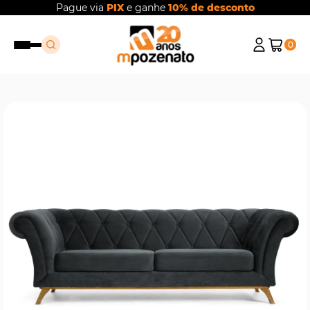
Pague via
PIX
e ganhe
10% de desconto
0