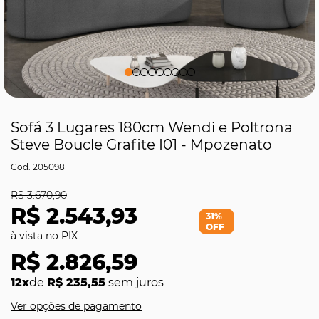
Sofá 3 Lugares 180cm Wendi e Poltrona
Steve Boucle Grafite I01 - Mpozenato
205098
R$ 3.670,90
R$ 2.543,93
31%
OFF
R$ 2.826,59
12x
de
R$ 235,55
sem juros
Ver opções de pagamento