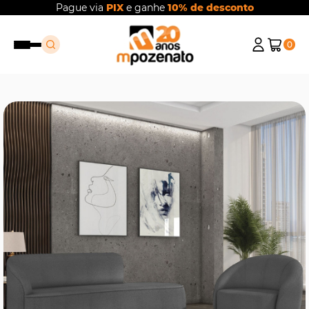
Pague via
PIX
e ganhe
10% de desconto
0