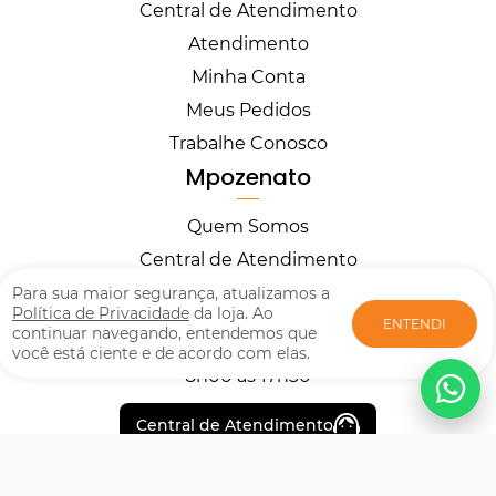
Central de Atendimento
Atendimento
Minha Conta
Meus Pedidos
Trabalhe Conosco
Mpozenato
Quem Somos
Central de Atendimento
Horários
Para sua maior segurança, atualizamos a
Política de Privacidade
da loja. Ao
ENTENDI
continuar navegando, entendemos que
você está ciente e de acordo com elas.
Segunda à Sexta
8h00 às 17h30
Central de Atendimento
Formas de pagamento