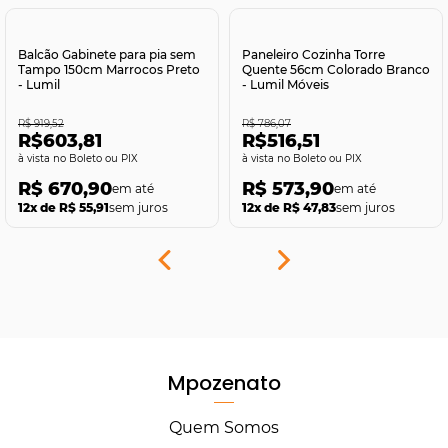
Comprar
Comprar
Balcão Gabinete para pia sem
Paneleiro Cozinha Torre
Tampo 150cm Marrocos Preto
Quente 56cm Colorado Branco
- Lumil
- Lumil Móveis
R$ 919,52
R$ 786,07
R$603,81
R$516,51
no Boleto ou PIX
no Boleto ou PIX
R$ 670,90
R$ 573,90
12x de R$ 55,91
sem juros
12x de R$ 47,83
sem juros
Mpozenato
Quem Somos