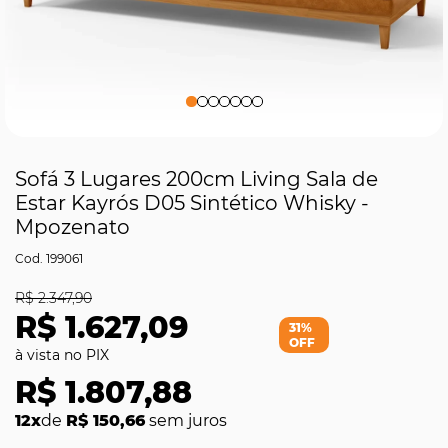
Sofá 3 Lugares 200cm Living Sala de
Estar Kayrós D05 Sintético Whisky -
Mpozenato
199061
R$ 2.347,90
R$ 1.627,09
31%
OFF
R$ 1.807,88
12x
de
R$ 150,66
sem juros