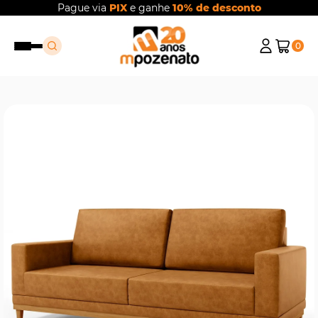
Pague via
PIX
e ganhe
10% de desconto
0