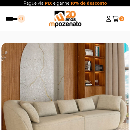
Pague via
PIX
e ganhe
10% de desconto
0