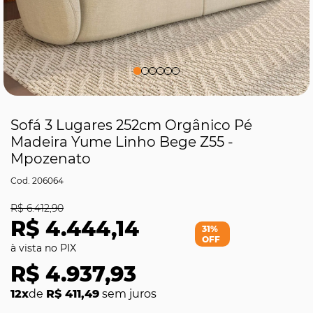
Sofá 3 Lugares 252cm Orgânico Pé
Madeira Yume Linho Bege Z55 -
Mpozenato
206064
R$ 6.412,90
R$ 4.444,14
31%
OFF
R$ 4.937,93
12x
de
R$ 411,49
sem juros