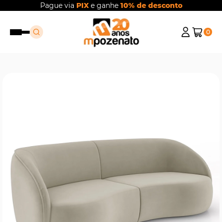
Pague via
PIX
e ganhe
10% de desconto
0