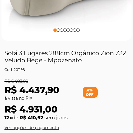
Sofá 3 Lugares 288cm Orgânico Zion Z32
Veludo Bege - Mpozenato
201198
R$ 6.403,90
R$ 4.437,90
31%
OFF
R$ 4.931,00
12x
de
R$ 410,92
sem juros
Ver opções de pagamento