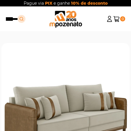
Pague via
PIX
e ganhe
10% de desconto
0