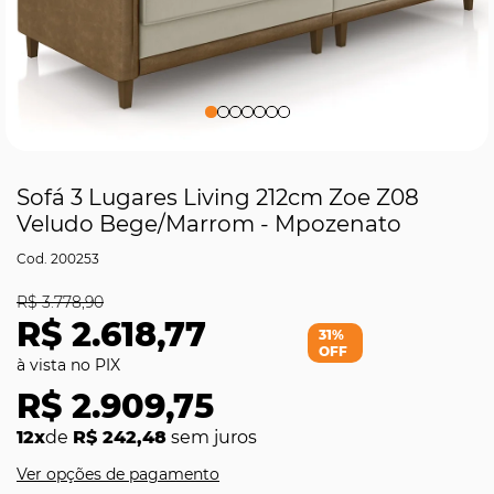
Sofá 3 Lugares Living 212cm Zoe Z08
Veludo Bege/Marrom - Mpozenato
200253
R$ 3.778,90
R$ 2.618,77
31%
OFF
R$ 2.909,75
12x
de
R$ 242,48
sem juros
Ver opções de pagamento