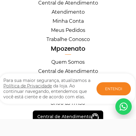
Central de Atendimento
Atendimento
Minha Conta
Meus Pedidos
Trabalhe Conosco
Mpozenato
Quem Somos
Central de Atendimento
Horários
Para sua maior segurança, atualizamos a
Política de Privacidade
da loja. Ao
ENTENDI
continuar navegando, entendemos que
você está ciente e de acordo com elas.
Segunda à Sexta
8h00 às 17h30
Central de Atendimento
Formas de pagamento