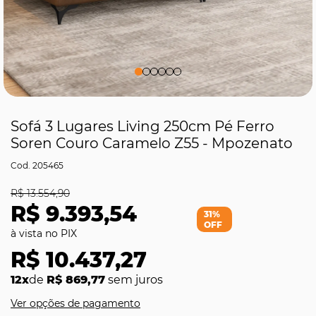
Sofá 3 Lugares Living 250cm Pé Ferro
Soren Couro Caramelo Z55 - Mpozenato
205465
R$ 13.554,90
R$ 9.393,54
31%
OFF
R$ 10.437,27
12x
de
R$ 869,77
sem juros
Ver opções de pagamento