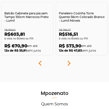
Comprar
Comprar
Balcão Gabinete para pia sem
Paneleiro Cozinha Torre
Tampo 150cm Marrocos Preto
Quente 56cm Colorado Branco
- Lumil
- Lumil Móveis
R$ 919,52
R$ 786,07
R$603,81
R$516,51
no Boleto ou PIX
no Boleto ou PIX
R$ 670,90
R$ 573,90
12x de R$ 55,91
sem juros
12x de R$ 47,83
sem juros
Mpozenato
Quem Somos