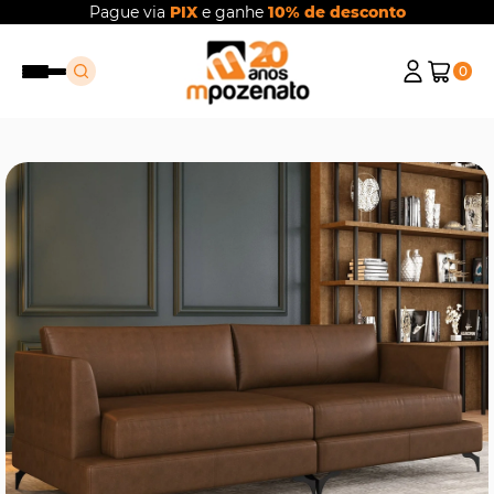
Pague via
PIX
e ganhe
10% de desconto
0