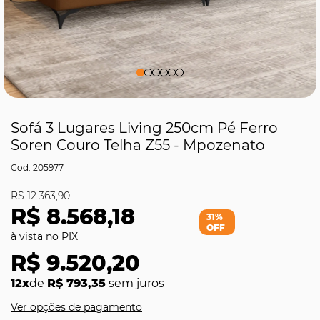
Sofá 3 Lugares Living 250cm Pé Ferro
Soren Couro Telha Z55 - Mpozenato
205977
R$ 12.363,90
R$ 8.568,18
31%
OFF
R$ 9.520,20
12x
de
R$ 793,35
sem juros
Ver opções de pagamento