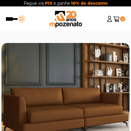
Pague via
PIX
e ganhe
10% de desconto
0