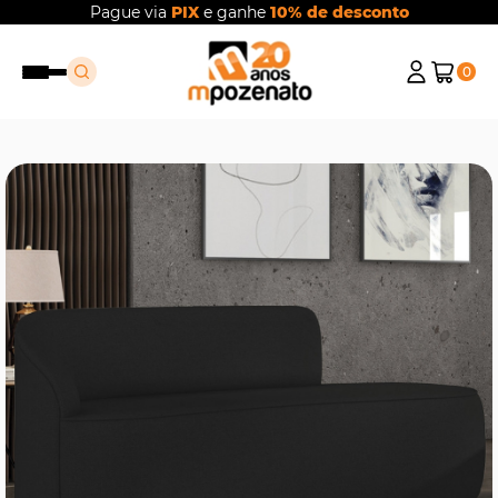
Pague via
PIX
e ganhe
10% de desconto
0