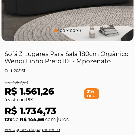
Sofá 3 Lugares Para Sala 180cm Orgânico
Wendi Linho Preto I01 - Mpozenato
205131
R$ 2.252,90
R$ 1.561,26
31%
OFF
R$ 1.734,73
12x
de
R$ 144,56
sem juros
Ver opções de pagamento