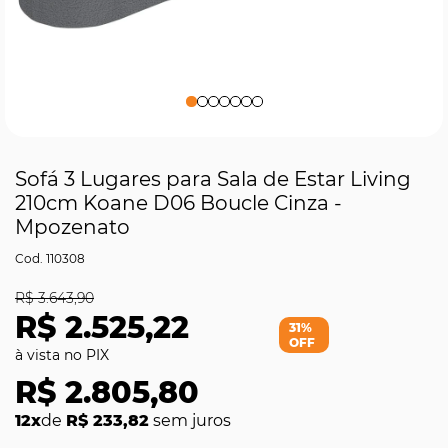
Sofá 3 Lugares para Sala de Estar Living
210cm Koane D06 Boucle Cinza -
Mpozenato
110308
R$ 3.643,90
R$ 2.525,22
31%
OFF
R$ 2.805,80
12x
de
R$ 233,82
sem juros