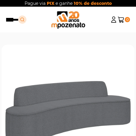
Pague via
PIX
e ganhe
10% de desconto
0