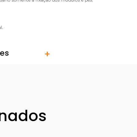
sário somente a fixação dos módulos e pés.
l.
tes
onados