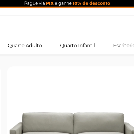
Pague via
PIX
e ganhe
10% de desconto
Quarto Adulto
Quarto Infantil
Escritóri