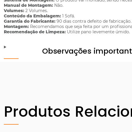
Sistema de Montagem:
O produto vai montado, sendo neces
Manual de Montagem:
Não.
Volumes:
2 Volumes.
Conteúdo da Embalagem:
1 Sofá.
Garantia do Fabricante:
90 dias contra defeito de fabricação.
Montagem:
Recomendamos que seja feita por um profissiona
Recomendação de Limpeza:
Utilize pano levemente úmido.
Observações importan
Produtos Relaci