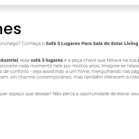
hes
conchego? Conheça o
Sofá 3 Lugares Para Sala de Estar Livin
ndustrial
, esse
sofá 3 lugares
é a peça-chave que faltava na sua
ê aproveite cada momento nele por muitos anos. Imagine-se rel
as de conforto - seja assistindo a um filme, mergulhando nas 
nam um charme contemporâneo, mas também oferecem a robust
uer espaço que desejar! Não perca a oportunidade de elevar s