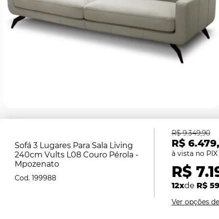
R$ 9.349,90
R$ 6.479
Sofá 3 Lugares Para Sala Living
240cm Vults L08 Couro Pérola -
Mpozenato
R$ 7.1
199988
12x
de
R$ 59
Ver opções d