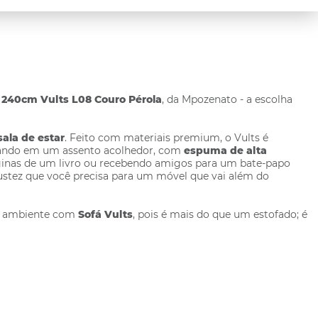
g 240cm Vults L08 Couro Pérola
, da Mpozenato - a escolha
sala de estar
. Feito com materiais premium, o Vults é
axando em um assento acolhedor, com
espuma de alta
páginas de um livro ou recebendo amigos para um bate-papo
ez que você precisa para um móvel que vai além do
eu ambiente com
Sofá Vults
, pois é mais do que um estofado; é