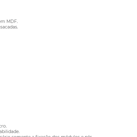
 em MDF.
sacadas.
cro.
abilidade.