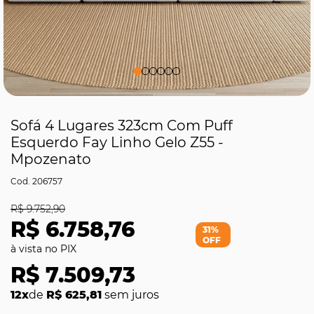
Sofá 4 Lugares 323cm Com Puff
Esquerdo Fay Linho Gelo Z55 -
Mpozenato
206757
R$ 9.752,90
R$ 6.758,76
31%
OFF
R$ 7.509,73
12x
de
R$ 625,81
sem juros