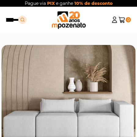
Pague via
PIX
e ganhe
10% de desconto
0