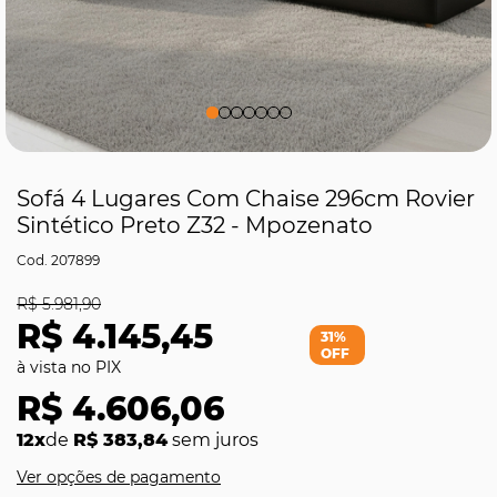
Sofá 4 Lugares Com Chaise 296cm Rovier
Sintético Preto Z32 - Mpozenato
207899
R$ 5.981,90
R$ 4.145,45
31%
OFF
R$ 4.606,06
12x
de
R$ 383,84
sem juros
Ver opções de pagamento