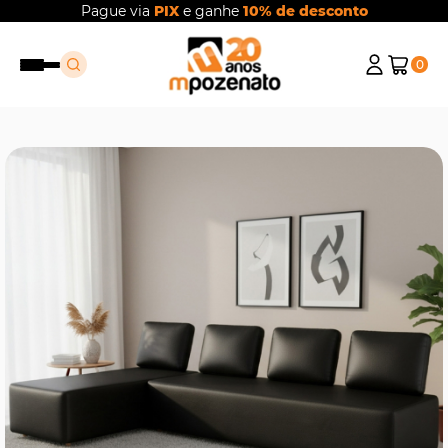
Pague via
PIX
e ganhe
10% de desconto
0