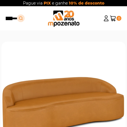
Pague via
PIX
e ganhe
10% de desconto
0