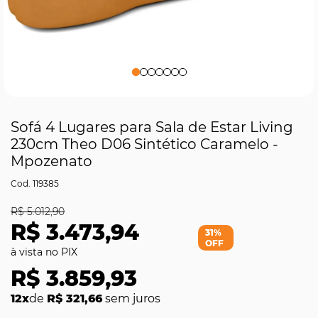
Sofá 4 Lugares para Sala de Estar Living
230cm Theo D06 Sintético Caramelo -
Mpozenato
119385
R$ 5.012,90
R$ 3.473,94
31%
OFF
R$ 3.859,93
12x
de
R$ 321,66
sem juros