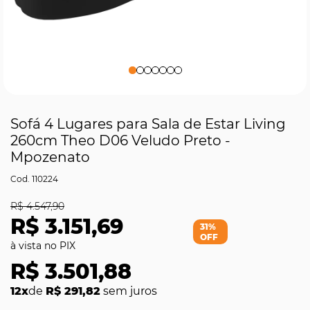
Sofá 4 Lugares para Sala de Estar Living
260cm Theo D06 Veludo Preto -
Mpozenato
110224
R$ 4.547,90
R$ 3.151,69
31%
OFF
R$ 3.501,88
12x
de
R$ 291,82
sem juros