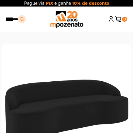
Pague via
PIX
e ganhe
10% de desconto
0