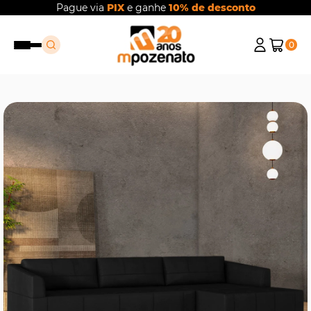
Pague via
PIX
e ganhe
10% de desconto
0