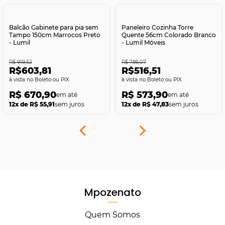
Comprar
Comprar
Balcão Gabinete para pia sem
Paneleiro Cozinha Torre
Tampo 150cm Marrocos Preto
Quente 56cm Colorado Branco
- Lumil
- Lumil Móveis
R$ 919,52
R$ 786,07
R$603,81
R$516,51
no Boleto ou PIX
no Boleto ou PIX
R$ 670,90
R$ 573,90
12x de R$ 55,91
sem juros
12x de R$ 47,83
sem juros
Mpozenato
Quem Somos