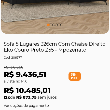
Sofá 5 Lugares 326cm Com Chaise Direito
Eko Couro Preto Z55 - Mpozenato
206577
R$ 13.616,90
R$ 9.436,51
31%
OFF
R$ 10.485,01
12x
de
R$ 873,75
sem juros
Ver opções de pagamento