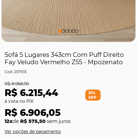
Sofá 5 Lugares 343cm Com Puff Direito
Fay Veludo Vermelho Z55 - Mpozenato
207013
R$ 8.968,90
R$ 6.215,44
31%
OFF
R$ 6.906,05
12x
de
R$ 575,50
sem juros
Ver opções de pagamento