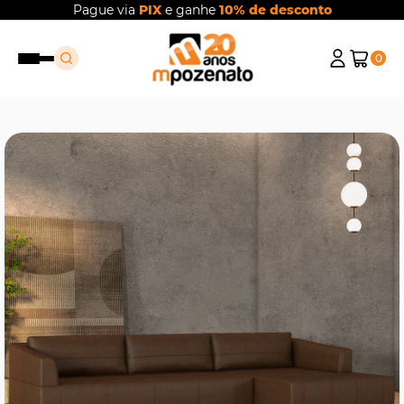
Pague via
PIX
e ganhe
10% de desconto
0