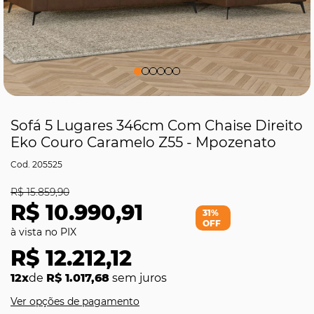
Sofá 5 Lugares 346cm Com Chaise Direito
Eko Couro Caramelo Z55 - Mpozenato
205525
R$ 15.859,90
R$ 10.990,91
31%
OFF
R$ 12.212,12
12x
de
R$ 1.017,68
sem juros
Ver opções de pagamento