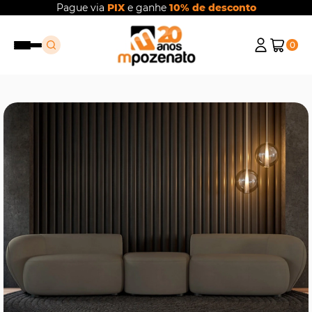
Pague via
PIX
e ganhe
10% de desconto
0