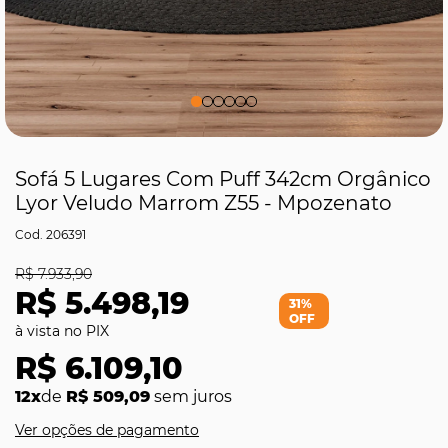
Sofá 5 Lugares Com Puff 342cm Orgânico
Lyor Veludo Marrom Z55 - Mpozenato
206391
R$ 7.933,90
R$ 5.498,19
31%
OFF
R$ 6.109,10
12x
de
R$ 509,09
sem juros
Ver opções de pagamento