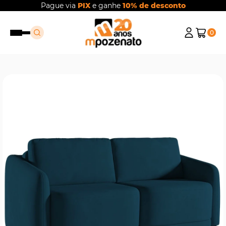
Pague via
PIX
e ganhe
10% de desconto
0