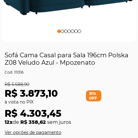
Sofá Cama Casal para Sala 196cm Polska
Z08 Veludo Azul - Mpozenato
111316
R$ 5.588,90
R$ 3.873,10
31%
OFF
R$ 4.303,45
12x
de
R$ 358,62
sem juros
Ver opções de pagamento