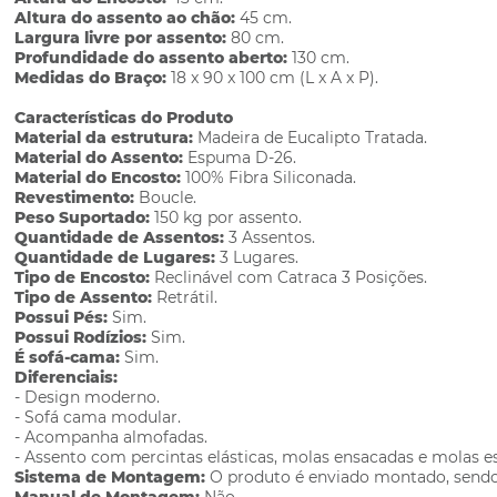
Altura do assento ao chão:
45 cm.
Largura livre por assento:
80 cm.
Profundidade do assento aberto:
130 cm.
Medidas do Braço:
18 x 90 x 100 cm (L x A x P).
Características do Produto
Material da estrutura:
Madeira de Eucalipto Tratada.
Material do Assento:
Espuma D-26.
Material do Encosto:
100% Fibra Siliconada.
Revestimento:
Boucle.
Peso Suportado:
150 kg por assento.
Quantidade de Assentos:
3 Assentos.
Quantidade de Lugares:
3 Lugares.
Tipo de Encosto:
Reclinável com Catraca 3 Posições.
Tipo de Assento:
Retrátil.
Possui Pés:
Sim.
Possui Rodízios:
Sim.
É sofá-cama:
Sim.
Diferenciais:
- Design moderno.
- Sofá cama modular.
- Acompanha almofadas.
- Assento com percintas elásticas, molas ensacadas e molas es
Sistema de Montagem:
O produto é enviado montado, sendo