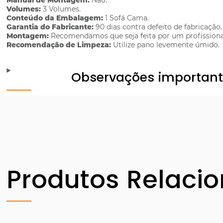
Manual de Montagem:
Não.
Volumes:
3 Volumes.
Conteúdo da Embalagem:
1 Sofá Cama.
Garantia do Fabricante:
90 dias contra defeito de fabricação.
Montagem:
Recomendamos que seja feita por um profissiona
Recomendação de Limpeza:
Utilize pano levemente úmido.
Observações importan
Produtos Relaci