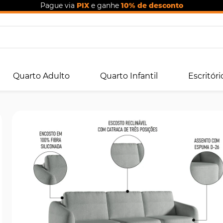
Pague via
PIX
e ganhe
10% de desconto
Quarto Adulto
Quarto Infantil
Escritóri