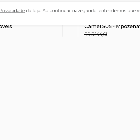
 Privacidade
da loja. Ao continuar navegando, entendemos que v
 Cozinha Torre
Cama Queen Flutuan
6cm Colorado Branco
Cabeceira 160cm Lyra 
óveis
Camel S05 - Mpozena
R$ 3.144,61
1
R$2.066,31
29% OFF
leto ou PIX
no Boleto ou PIX
,90
R$ 2.295,90
47,83
sem juros
12x de R$ 191,33
sem juro