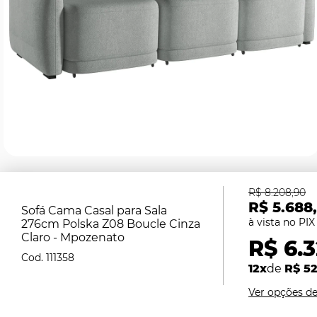
R$ 8.208,90
R$ 5.688
Sofá Cama Casal para Sala
276cm Polska Z08 Boucle Cinza
Claro - Mpozenato
R$ 6.
111358
12x
de
R$ 52
Ver opções d