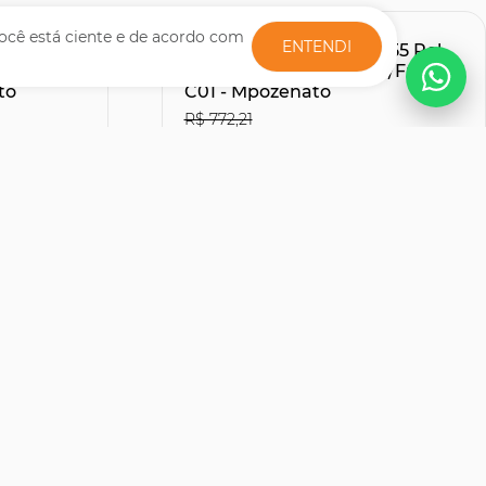
ocê está ciente e de acordo com
ENTENDI
te Com
Rack Bancada Para TV 55 Pol
Sintético
150cm Lucca Off White/Freijó
to
C01 - Mpozenato
R$ 772,21
R$507,51
27% OFF
30% OFF
no Boleto ou PIX
R$ 563,90
s
12x de R$ 51,66
sem juros