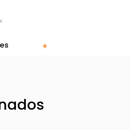
l.
tes
onados