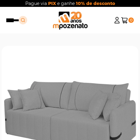
Pague via
PIX
e ganhe
10% de desconto
0