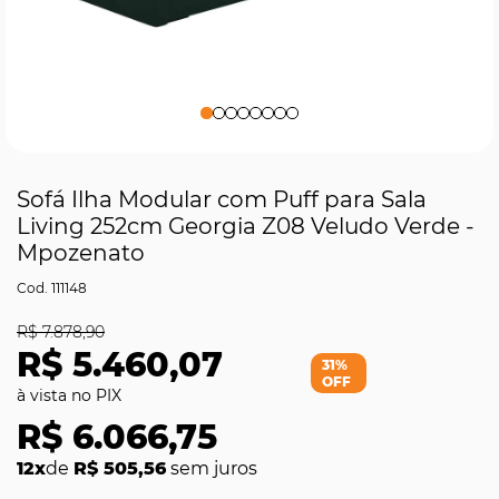
Sofá Ilha Modular com Puff para Sala
Living 252cm Georgia Z08 Veludo Verde -
Mpozenato
111148
R$ 7.878,90
R$ 5.460,07
31%
OFF
R$ 6.066,75
12x
de
R$ 505,56
sem juros