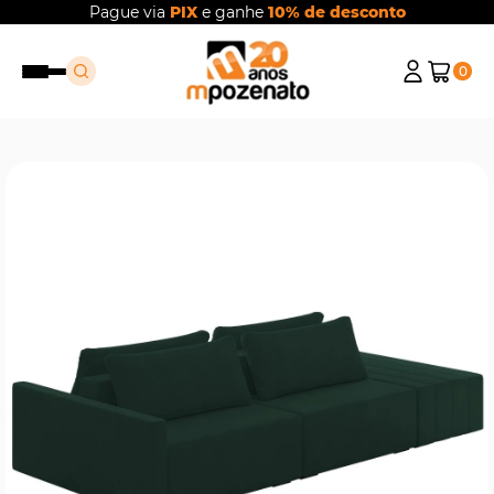
Pague via
PIX
e ganhe
10% de desconto
0