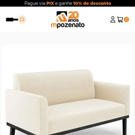
Pague via
PIX
e ganhe
10% de desconto
0