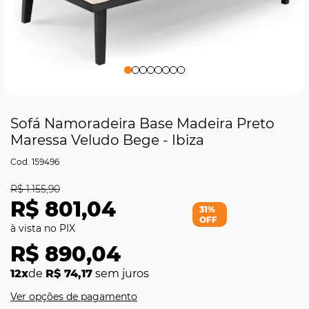
Sofá Namoradeira Base Madeira Preto
Maressa Veludo Bege - Ibiza
159496
R$ 1.155,90
R$ 801,04
31%
OFF
R$ 890,04
12x
de
R$ 74,17
sem juros
Ver opções de pagamento