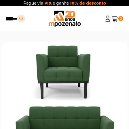
Pague via
PIX
e ganhe
10% de desconto
0