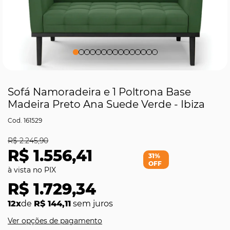
Sofá Namoradeira e 1 Poltrona Base
Madeira Preto Ana Suede Verde - Ibiza
161529
R$ 2.245,90
R$ 1.556,41
31%
OFF
R$ 1.729,34
12x
de
R$ 144,11
sem juros
Ver opções de pagamento