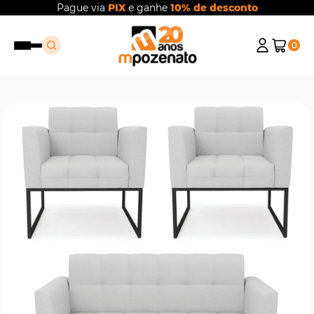
Pague via
PIX
e ganhe
10% de desconto
0