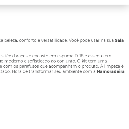
ca beleza, conforto e versatilidade. Você pode usar na sua
Sala
 Eles têm braços e encosto em espuma D-18 e assento em
ue moderno e sofisticado ao conjunto. O kit tem uma
 base com os parafusos que acompanham o produto. A limpeza é
estado. Hora de transformar seu ambiente com a
Namoradeira