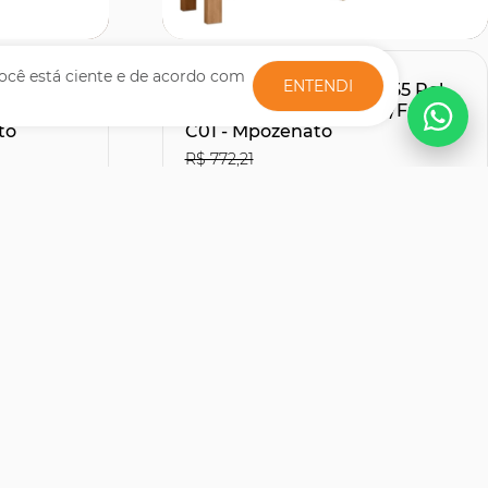
Comprar
ocê está ciente e de acordo com
ENTENDI
te Com
Rack Bancada Para TV 55 Pol
Sintético
150cm Lucca Off White/Freijó
to
C01 - Mpozenato
R$ 772,21
R$507,51
27% OFF
30% OFF
no Boleto ou PIX
R$ 563,90
s
12x de R$ 51,66
sem juros