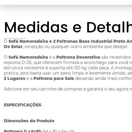
Medidas e Detal
O
Sofá Namoradeira e 2 Poltronas Base Industrial Preto 
De Estar
, recepção ou qualquer outro ambiente que desejar.
O
Sofá Namoradeira
e a
Poltrona Decorativa
são revestidos
espuma D-26, que oferecem firmeza e aconchego para você re
estrutura resistente e suporta até 120 kg cada peça. A mont
prática, pois basta usar um pano limpo e levemente úmido, 
2 Lugares
e a
Poltrona para Sala
deixando ainda mais confort
Adicione em seu carrinho de compras e garanta o seu agora
ESPECIFICAÇÕES
Dimensões do Produto
Poltrona (LxAxP):
64 x 81 x 64 cm.