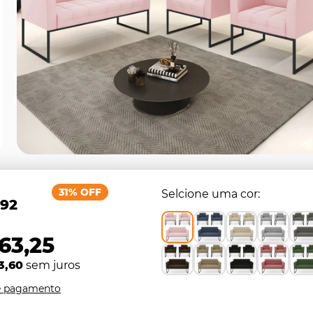
31% OFF
Selcione uma cor
,92
63,25
3,60
sem juros
e pagamento