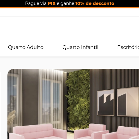
Pague via
PIX
e ganhe
10% de desconto
Quarto Adulto
Quarto Infantil
Escritóri