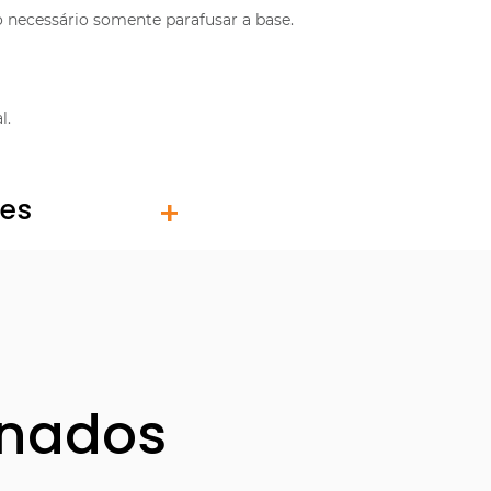
necessário somente parafusar a base.
l.
tes
onados