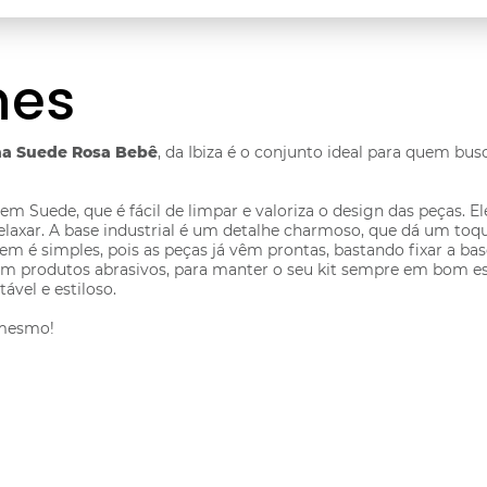
hes
Ana Suede Rosa Bebê
, da Ibiza é o conjunto ideal para quem bus
 em Suede, que é fácil de limpar e valoriza o design das peças.
laxar. A base industrial é um detalhe charmoso, que dá um toq
agem é simples, pois as peças já vêm prontas, bastando fixar a
sem produtos abrasivos, para manter o seu kit sempre em bom 
ável e estiloso.
 mesmo!