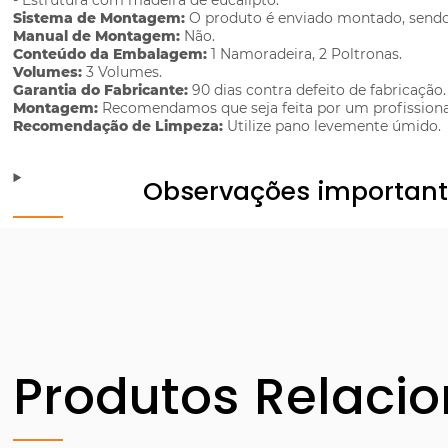
- Estrutura com madeira de eucalipto.
Sistema de Montagem:
O produto é enviado montado, sendo 
Manual de Montagem:
Não.
Conteúdo da Embalagem:
1 Namoradeira, 2 Poltronas.
Volumes:
3 Volumes.
Garantia do Fabricante:
90 dias contra defeito de fabricação.
Montagem:
Recomendamos que seja feita por um profissiona
Recomendação de Limpeza:
Utilize pano levemente úmido.
Observações importan
Produtos Relaci