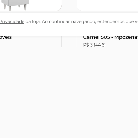
omprar
Comprar
 Privacidade
da loja. Ao continuar navegando, entendemos que v
 Cozinha Torre
Cama Queen Flutuan
6cm Colorado Branco
Cabeceira 160cm Lyra 
óveis
Camel S05 - Mpozena
R$ 3.144,61
1
R$2.066,31
29% OFF
leto ou PIX
no Boleto ou PIX
,90
R$ 2.295,90
47,83
sem juros
12x de R$ 191,33
sem juro