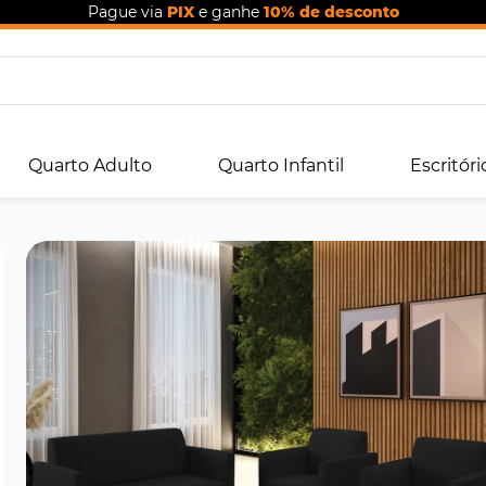
Pague via
PIX
e ganhe
10% de desconto
Quarto Adulto
Quarto Infantil
Escritóri