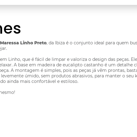
hes
 Maressa Linho Preto
, da Ibiza é o conjunto ideal para quem bu
jar.
em Linho, que é fácil de limpar e valoriza o design das peças.
axar. A base em madeira de eucalipto castanho é um detalhe ch
a peça. A montagem é simples, pois as peças já vêm prontas, b
 e levemente úmido, sem produtos abrasivos, para manter o seu
do ainda mais confortável e estiloso.
 mesmo!