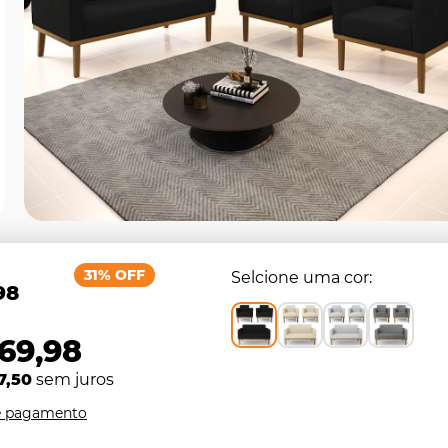
31% OFF
Selcione uma cor
98
369,98
7,50
sem juros
e pagamento