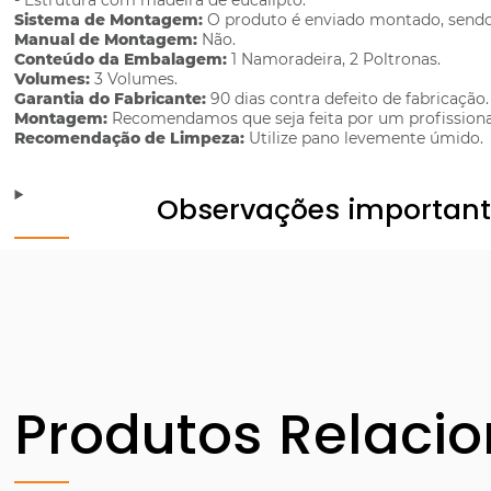
- Estrutura com madeira de eucalipto.
Sistema de Montagem:
O produto é enviado montado, sendo 
Manual de Montagem:
Não.
Conteúdo da Embalagem:
1 Namoradeira, 2 Poltronas.
Volumes:
3 Volumes.
Garantia do Fabricante:
90 dias contra defeito de fabricação.
Montagem:
Recomendamos que seja feita por um profissiona
Recomendação de Limpeza:
Utilize pano levemente úmido.
Observações importan
Produtos Relaci