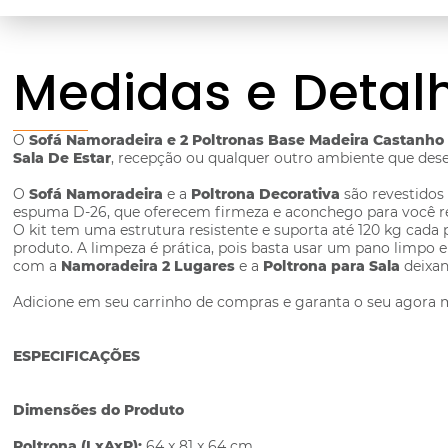
Medidas e Detal
O
Sofá Namoradeira e 2 Poltronas Base Madeira Castanho
Sala De Estar
, recepção ou qualquer outro ambiente que dese
O
Sofá Namoradeira
e a
Poltrona Decorativa
são revestidos 
espuma D-26, que oferecem firmeza e aconchego para você rel
O kit tem uma estrutura resistente e suporta até 120 kg cad
produto. A limpeza é prática, pois basta usar um pano limpo
com a
Namoradeira 2 Lugares
e a
Poltrona para Sala
deixan
Adicione em seu carrinho de compras e garanta o seu agora
ESPECIFICAÇÕES
Dimensões do Produto
Poltrona (LxAxP):
64 x 81 x 64 cm.