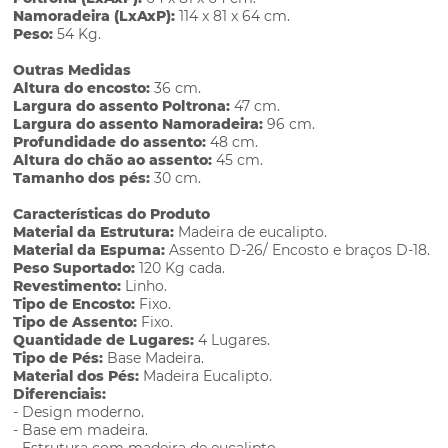
Namoradeira (LxAxP):
114 x 81 x 64 cm.
Peso:
54 Kg.
Outras Medidas
Altura do encosto:
36 cm.
Largura do assento Poltrona:
47 cm.
Largura do assento Namoradeira:
96 cm.
Profundidade do assento:
48 cm.
Altura do chão ao assento:
45 cm.
Tamanho dos pés:
30 cm.
Características do Produto
Material da Estrutura:
Madeira de eucalipto.
Material da Espuma:
Assento D-26/ Encosto e braços D-18.
Peso Suportado:
120 Kg cada.
Revestimento:
Linho.
Tipo de Encosto:
Fixo.
Tipo de Assento:
Fixo.
Quantidade de Lugares:
4 Lugares.
Tipo de Pés:
Base Madeira.
Material dos Pés:
Madeira Eucalipto.
Diferenciais:
- Design moderno.
- Base em madeira.