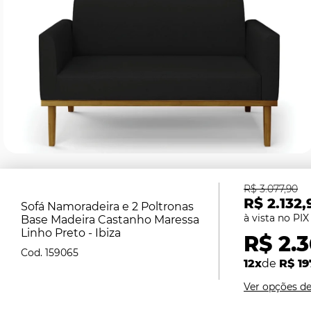
R$ 3.077,90
R$ 2.132,
Sofá Namoradeira e 2 Poltronas
Base Madeira Castanho Maressa
Linho Preto - Ibiza
R$ 2.
159065
12x
de
R$ 19
Ver opções d