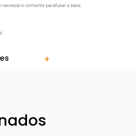
necessário somente parafusar a base.
l.
tes
onados