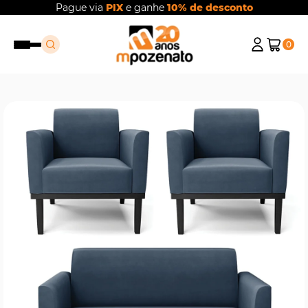
Pague via
PIX
e ganhe
10% de desconto
0