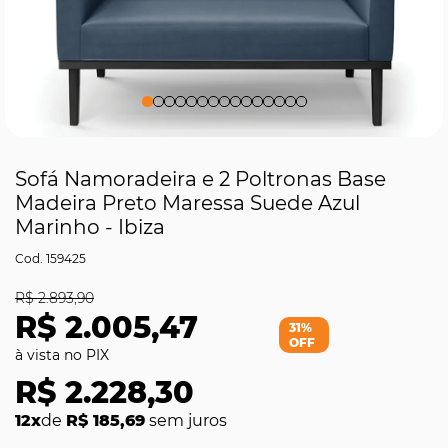
Sofá Namoradeira e 2 Poltronas Base
Madeira Preto Maressa Suede Azul
Marinho - Ibiza
159425
R$ 2.893,90
R$ 2.005,47
31%
OFF
R$ 2.228,30
12x
de
R$ 185,69
sem juros