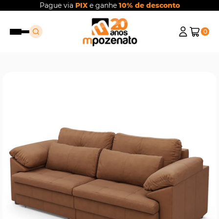
Pague via
PIX
e ganhe
10% de desconto
0