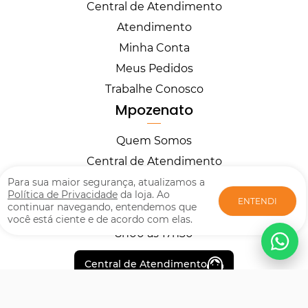
Central de Atendimento
Atendimento
Minha Conta
Meus Pedidos
Trabalhe Conosco
Mpozenato
Quem Somos
Central de Atendimento
Horários
Para sua maior segurança, atualizamos a
Política de Privacidade
da loja. Ao
ENTENDI
continuar navegando, entendemos que
você está ciente e de acordo com elas.
Segunda à Sexta
8h00 às 17h30
Central de Atendimento
Formas de pagamento