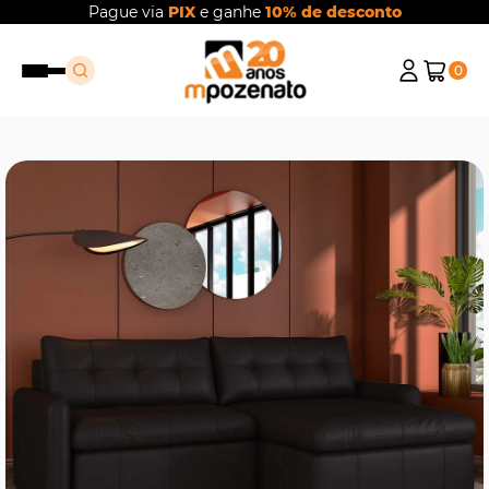
Pague via
PIX
e ganhe
10% de desconto
0