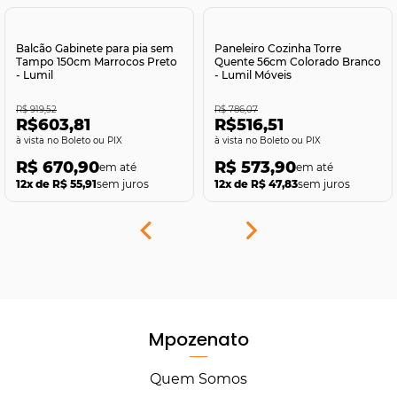
Comprar
Comprar
Balcão Gabinete para pia sem
Paneleiro Cozinha Torre
Tampo 150cm Marrocos Preto
Quente 56cm Colorado Branco
- Lumil
- Lumil Móveis
R$ 919,52
R$ 786,07
R$603,81
R$516,51
no Boleto ou PIX
no Boleto ou PIX
R$ 670,90
R$ 573,90
12x de R$ 55,91
sem juros
12x de R$ 47,83
sem juros
Mpozenato
Quem Somos