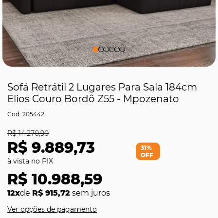
Sofá Retrátil 2 Lugares Para Sala 184cm
Elios Couro Bordô Z55 - Mpozenato
205442
R$ 14.270,90
R$ 9.889,73
31%
OFF
R$ 10.988,59
12x
de
R$ 915,72
sem juros
Ver opções de pagamento