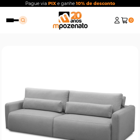
Pague via
PIX
e ganhe
10% de desconto
0