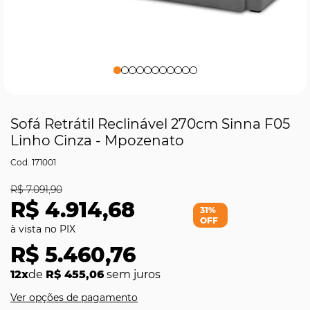
Sofá Retrátil Reclinável 270cm Sinna F05
Linho Cinza - Mpozenato
171001
R$ 7.091,90
R$ 4.914,68
31%
OFF
R$ 5.460,76
12x
de
R$ 455,06
sem juros
Ver opções de pagamento