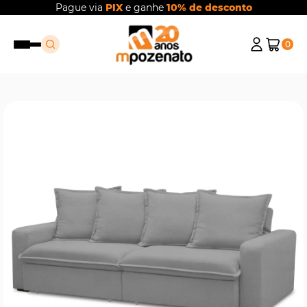
Pague via
PIX
e ganhe
10% de desconto
0