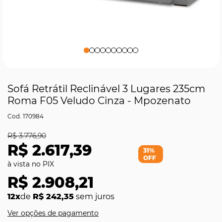
Sofá Retrátil Reclinável 3 Lugares 235cm
Roma F05 Veludo Cinza - Mpozenato
170984
R$ 3.776,90
R$ 2.617,39
31%
OFF
R$ 2.908,21
12x
de
R$ 242,35
sem juros
Ver opções de pagamento