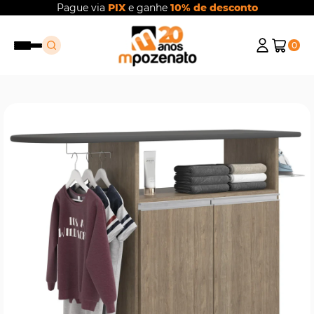
Pague via
PIX
e ganhe
10% de desconto
0