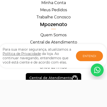
Minha Conta
Meus Pedidos
Trabalhe Conosco
Mpozenato
Quem Somos
Central de Atendimento
Horários
Para sua maior segurança, atualizamos a
Política de Privacidade
da loja. Ao
ENTENDI
continuar navegando, entendemos que
você está ciente e de acordo com elas.
Segunda à Sexta
8h00 às 17h30
Central de Atendimento
Formas de pagamento