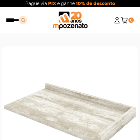
Pague via
PIX
e ganhe
10% de desconto
0