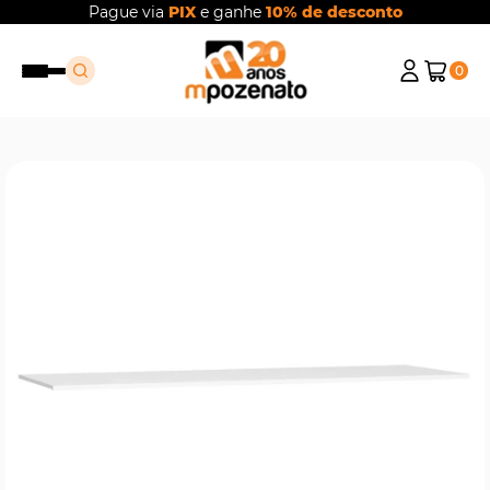
Pague via
PIX
e ganhe
10% de desconto
0