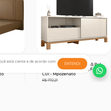
Comprar
ocê está ciente e de acordo com
ENTENDI
te Com
Rack Bancada Para TV 55 Pol
Sintético
150cm Lucca Off White/Freijó
to
C01 - Mpozenato
R$ 772,21
R$507,51
27% OFF
30% OFF
no Boleto ou PIX
R$ 563,90
s
12x de R$ 51,66
sem juros