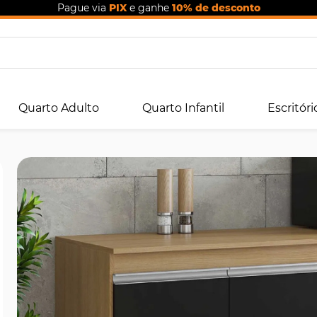
Pague via
PIX
e ganhe
10% de desconto
Quarto Adulto
Quarto Infantil
Escritóri