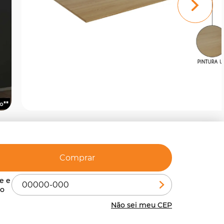
Comprar
Não sei meu CEP