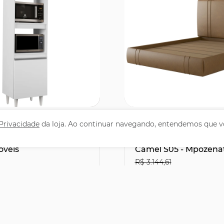
omprar
Comprar
 Privacidade
da loja. Ao continuar navegando, entendemos que v
 Cozinha Torre
Cama Queen Flutuan
6cm Colorado Branco
Cabeceira 160cm Lyra 
óveis
Camel S05 - Mpozena
R$ 3.144,61
1
R$2.066,31
29% OFF
leto ou PIX
no Boleto ou PIX
,90
R$ 2.295,90
47,83
sem juros
12x de R$ 191,33
sem juro