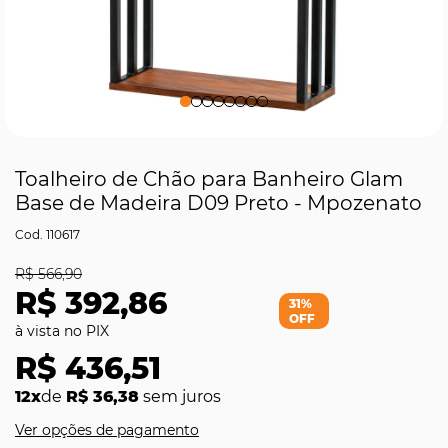
Toalheiro de Chão para Banheiro Glam
Base de Madeira D09 Preto - Mpozenato
110617
R$ 566,90
R$ 392,86
31%
OFF
R$ 436,51
12x
de
R$ 36,38
sem juros
Ver opções de pagamento