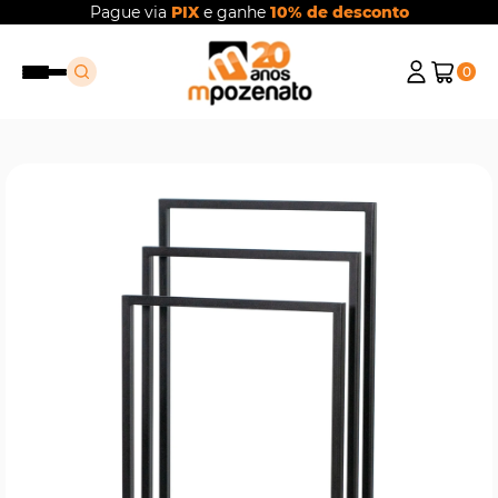
Pague via
PIX
e ganhe
10% de desconto
0