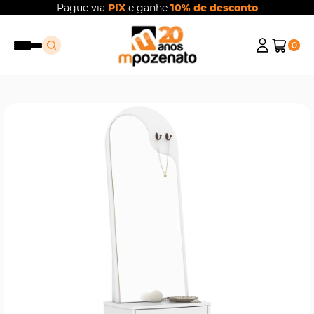
Pague via
PIX
e ganhe
10% de desconto
0