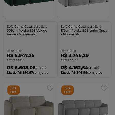
Comprar
Comprar
Sofá Cama Casal para Sala
Sofá Cama Casal para Sala
306cm Polska Z08 Veludo
176cm Polska Z08 Linho Cinza
Verde - Mpozenato
- Mpozenato
R$ 8.581,90
R$ 5.405,90
R$ 5.947,25
R$ 3.746,29
no PIX
no PIX
R$ 6.608,06
R$ 4.162,54
12x de R$ 550,67
sem juros
12x de R$ 346,88
sem juros
31%
31%
OFF
OFF