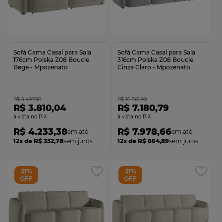
Comprar
Comprar
Sofá Cama Casal para Sala
Sofá Cama Casal para Sala
176cm Polska Z08 Boucle
316cm Polska Z08 Boucle
Bege - Mpozenato
Cinza Claro - Mpozenato
R$ 5.497,90
R$ 10.361,90
R$ 3.810,04
R$ 7.180,79
no PIX
no PIX
R$ 4.233,38
R$ 7.978,66
12x de R$ 352,78
sem juros
12x de R$ 664,89
sem juros
31%
31%
OFF
OFF