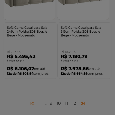
Comprar
Comprar
Sofá Cama Casal para Sala
Sofá Cama Casal para Sala
246cm Polska Z08 Boucle
316cm Polska Z08 Boucle
Bege - Mpozenato
Bege - Mpozenato
R$ 7.929,90
R$ 10.361,90
R$ 5.495,42
R$ 7.180,79
no PIX
no PIX
R$ 6.106,02
R$ 7.978,66
12x de R$ 508,84
sem juros
12x de R$ 664,89
sem juros
1
9
10
11
12
...