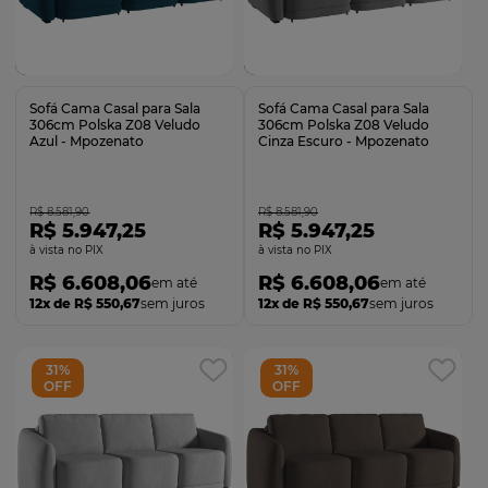
Comprar
Comprar
Sofá Cama Casal para Sala
Sofá Cama Casal para Sala
306cm Polska Z08 Veludo
306cm Polska Z08 Veludo
Azul - Mpozenato
Cinza Escuro - Mpozenato
R$ 8.581,90
R$ 8.581,90
R$ 5.947,25
R$ 5.947,25
no PIX
no PIX
R$ 6.608,06
R$ 6.608,06
12x de R$ 550,67
sem juros
12x de R$ 550,67
sem juros
31%
31%
OFF
OFF