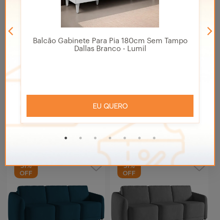
Comprar
Comprar
Sofá Cama Casal para Sala
Sofá Cama Casal para Sala
316cm Polska Z08 Boucle
336cm Polska Z08 Boucle
Bege Escuro - Mpozenato
Bege - Mpozenato
R$ 10.361,90
R$ 9.301,90
R$ 7.180,79
R$ 6.446,21
no PIX
no PIX
R$ 7.978,66
R$ 7.162,46
12x de R$ 664,89
sem juros
12x de R$ 596,87
sem juros
31%
31%
OFF
OFF