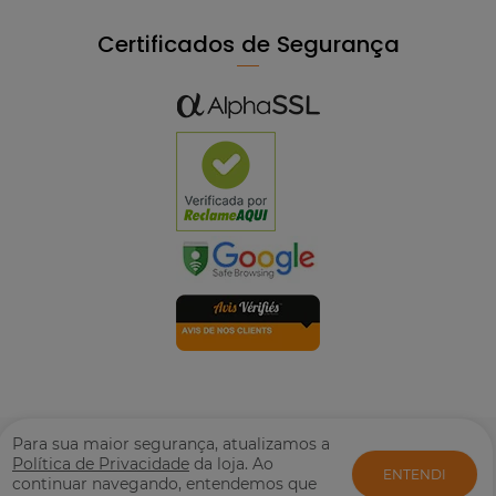
Certificados de Segurança
© Mpozenato Todos os direitos reservados. Proibida reprodução
Para sua maior segurança, atualizamos a
total ou parcial. Preços e estoque sujeito a alterações sem aviso
Política de Privacidade
da loja. Ao
ENTENDI
prévio. M. POZENATO LTDA | CNPJ: 08.417.266/0001-46. Rua:
continuar navegando, entendemos que
Fruxu-Serrano, 717 - Jardim Alto da Boa Vista - Arapongas - PR |