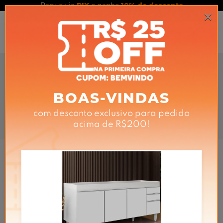
Pague via
PIX
e ganhe
10% de desconto
0
Home
Sala de Estar
Sofá Cama
Casal
Casal
Filtros
Ordenar
31%
31%
OFF
OFF